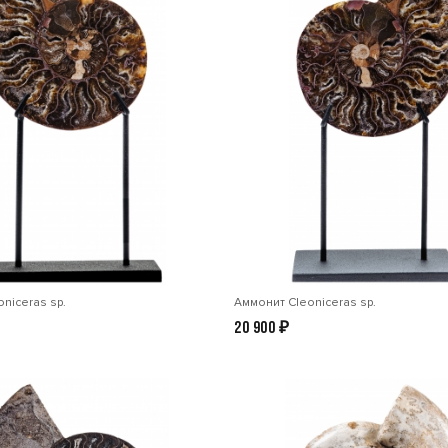
niceras sp.
Аммонит Cleoniceras sp.
20 900
₽