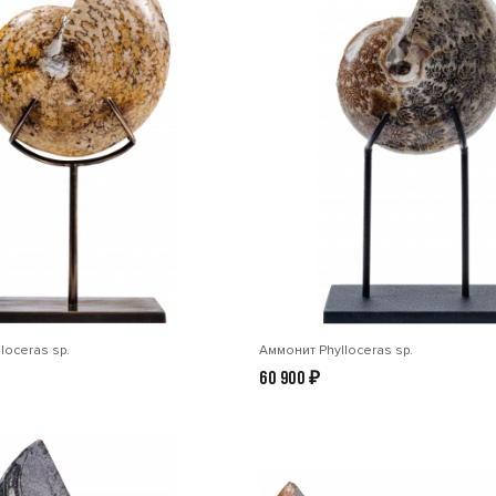
loceras sp.
Аммонит Phylloceras sp.
60 900
₽