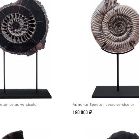
toniceras versicolor
Аммонит Speetoniceras versicolor
190 000
₽