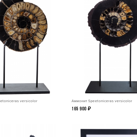
toniceras versicolor
Аммонит Speetoniceras versicolor
165 900
₽