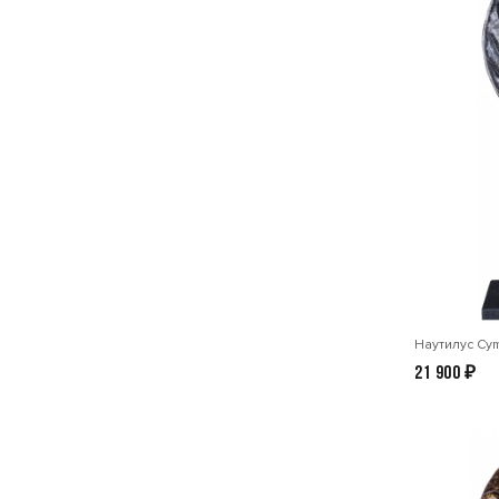
Наутилус Cym
21 900
₽