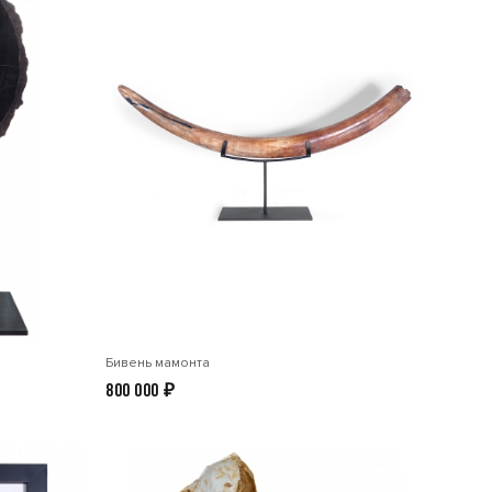
Бивень мамонта
800 000
₽