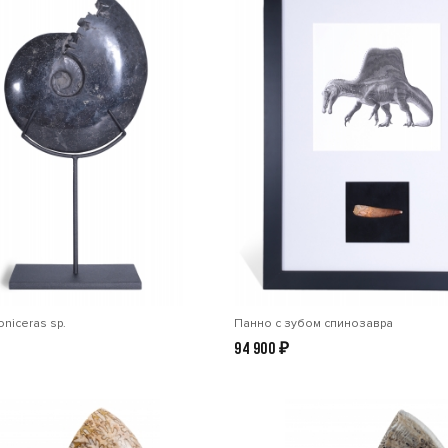
niceras sp.
Панно с зубом спинозавра
94 900
₽