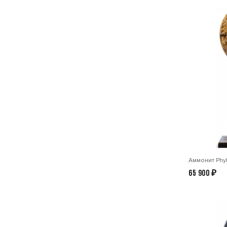
Аммонит Phyl
65 900
₽