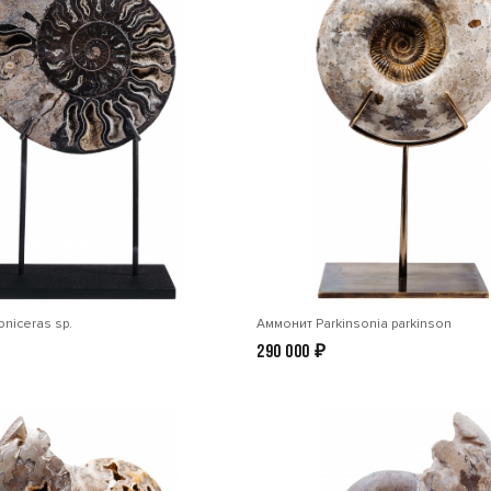
niceras sp.
Аммонит Parkinsonia parkinson
290 000
₽