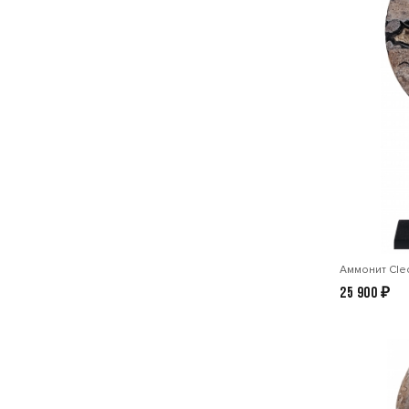
Аммонит Cleo
25 900
₽