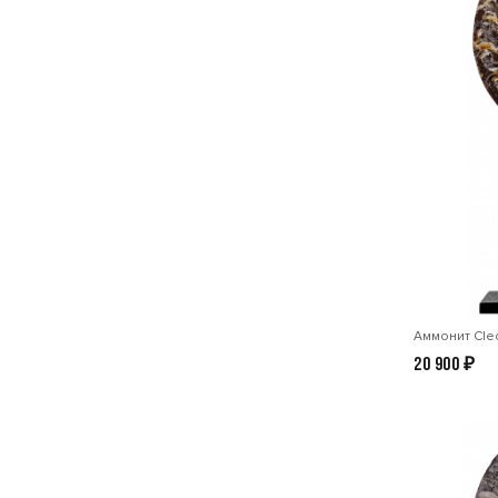
Аммонит Cleo
20 900
₽