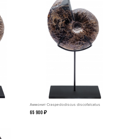
Аммонит Craspedodiscus discofalcatus
65 900
₽