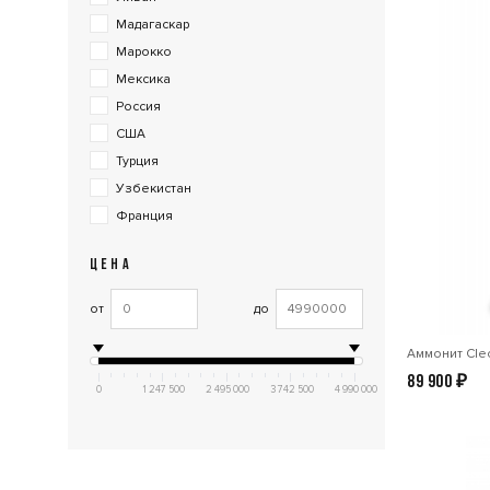
Мадагаскар
Марокко
Мексика
Россия
США
Турция
Узбекистан
Франция
ЦЕНА
от
до
Аммонит Cleo
89 900
₽
0
1 247 500
2 495 000
3 742 500
4 990 000