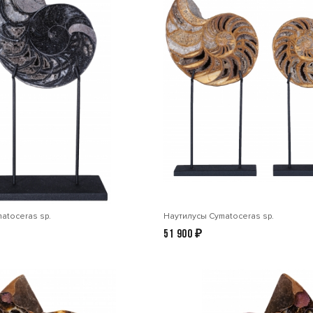
atoceras sp.
Наутилусы Cymatoceras sp.
51 900
₽