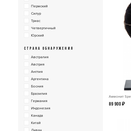
Пермский
Силур
Триас
Четвертичный
Юрский
СТРАНА ОБНАРУЖЕНИЯ
Австралия
Австрия
Англия
Аргентина
Босния
Бразилия
Аммонит Spee
Германия
89 900
₽
Индонезия
Канада
Китай
Ливан