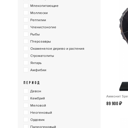
Млекопитающие
Моллюски
Рептилии
Членистоногие
Рыбы
Птерозавры
Окаменелое дерево и растения
Строматолиты
Янтарь
Амфибии
ПЕРИОД
Девон
Аммонит Spee
Кембрий
89 900
₽
Меловой
Неогеновый
Ордовик
Палеогеновый