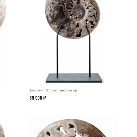
Аммонит Shloenbacchia sp.
69 900
₽