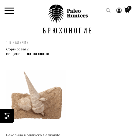
0
БРЮХОНОГИЕ
1 в наличии
Сортировать:
по цене
по новизне
Раковина моллюска Сampanile