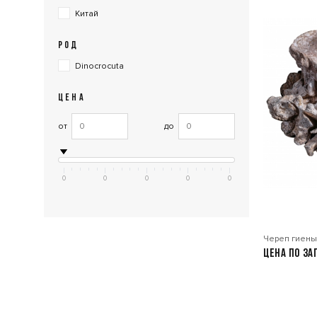
Китай
РОД
Dinocrocuta
ЦЕНА
от
до
0
0
0
0
0
Череп гиены
Цена по за