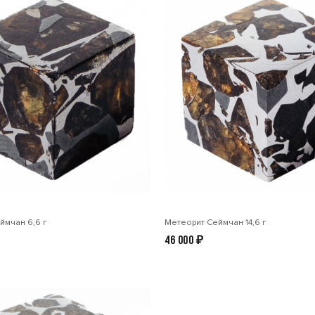
ймчан 6,6 г
Метеорит Сеймчан 14,6 г
46 000
₽