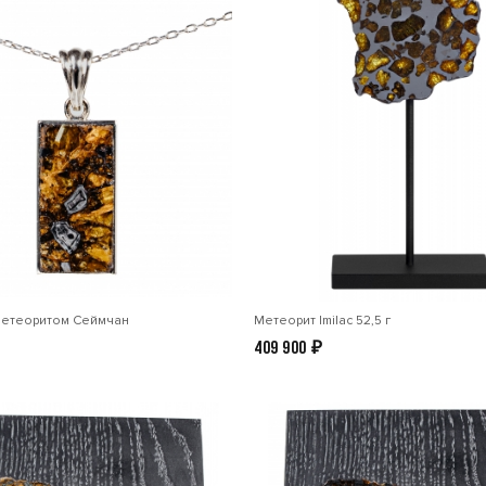
метеоритом Сеймчан
Метеорит Imilac 52,5 г
409 900
₽