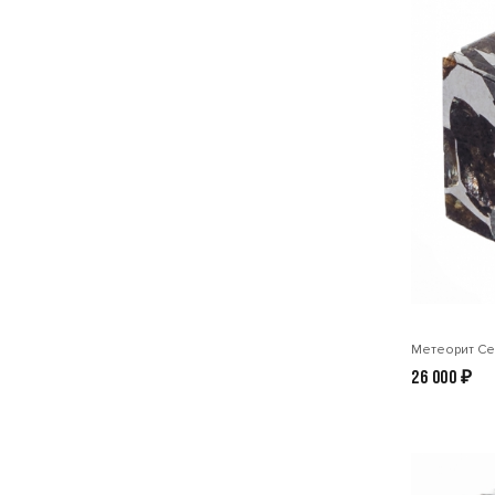
Метеорит Се
26 000
₽