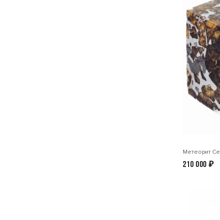
Метеорит Сей
210 000
₽