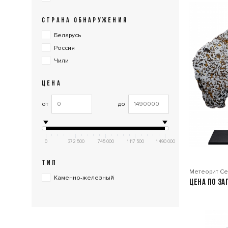
СТРАНА ОБНАРУЖЕНИЯ
Беларусь
Россия
Чили
ЦЕНА
от
до
0
372 500
745 000
1 117 500
1 490 000
ТИП
Метеорит Се
Каменно-железный
Цена по за