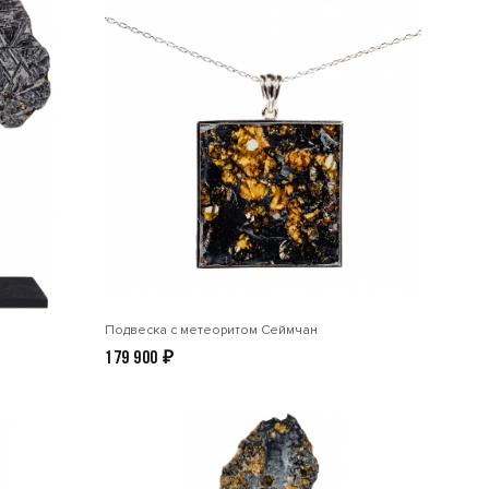
Подвеска с метеоритом Сеймчан
179 900
₽