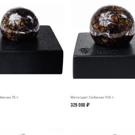
ймчан 75 г
Метеорит Сеймчан 106 г
329 000
₽