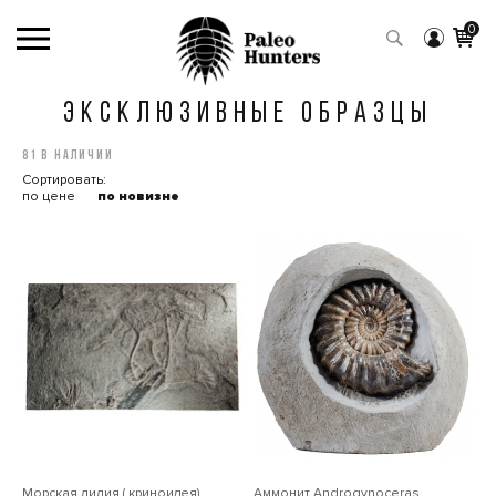
0
ЭКСКЛЮЗИВНЫЕ ОБРАЗЦЫ
81 в наличии
Сортировать:
по цене
по новизне
Морская лилия ( криноидея)
Аммонит Androgynoceras