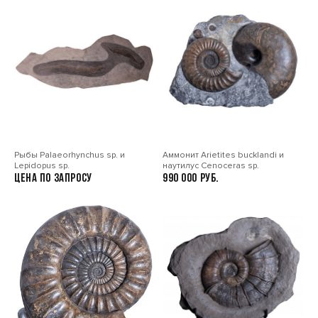
Рыбы Palaeorhynchus sp. и
Аммонит Arietites bucklandi и
Lepidopus sp.
наутилус Cenoceras sp.
Цена по запросу
990 000