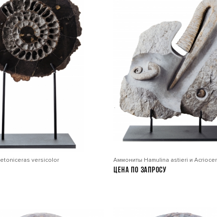
toniceras versicolor
Аммониты Hamulina astieri и Acriocer
Цена по запросу