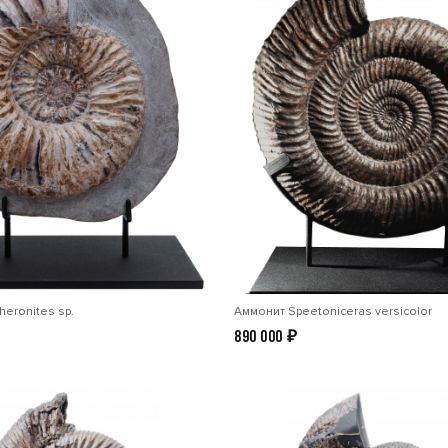
eronites sp.
Аммонит Speetoniceras versicolor
890 000
₽