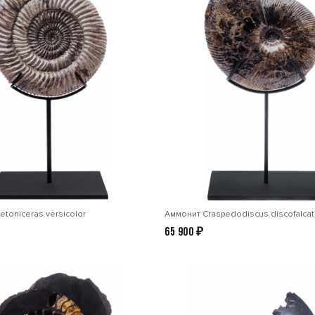
toniceras versicolor
Аммонит Craspedodiscus discofalca
65 900
₽