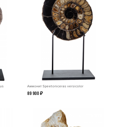
tus
Аммонит Speetoniceras versicolor
89 900
₽