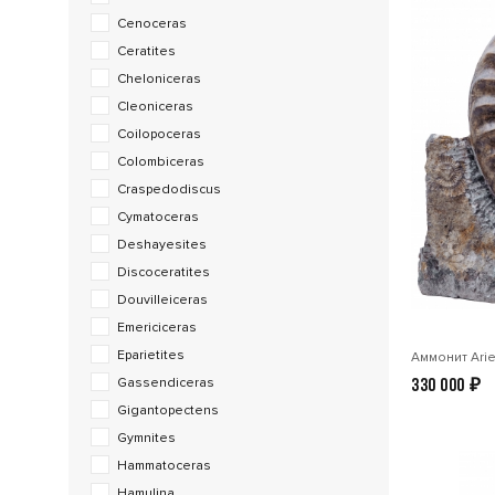
Cenoceras
Ceratites
Cheloniceras
Cleoniceras
Coilopoceras
Colombiceras
Craspedodiscus
Cymatoceras
Deshayesites
Discoceratites
Douvilleiceras
Emericiceras
Eparietites
Аммонит Arie
Gassendiceras
330 000
₽
Gigantopectens
Gymnites
Hammatoceras
Hamulina