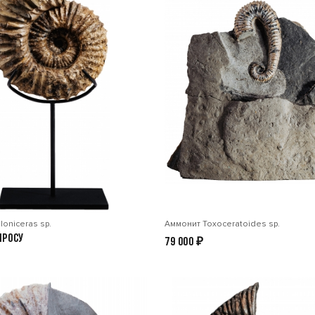
oniceras sp.
Аммонит Toxoceratoides sp.
просу
79 000
₽