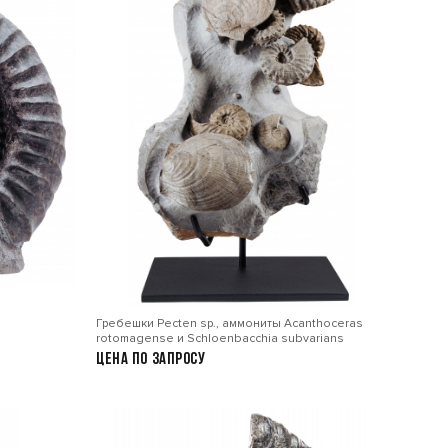
Гребешки Pecten sp., аммониты Acanthoceras
rotomagense и Schloenbacсhia subvarians
Цена по запросу