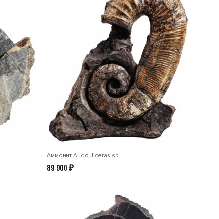
Аммонит Audouliceras sp.
89 900
₽