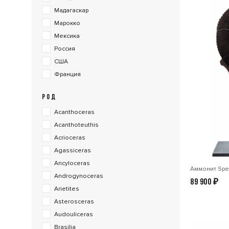
Мадагаскар
Марокко
Мексика
Россия
США
Франция
РОД
Acanthoceras
Acanthoteuthis
Acrioceras
Agassiceras
Ancyloceras
Аммонит Spee
Androgynoceras
89 900
₽
Arietites
Asterosceras
Audouliceras
Brasilia