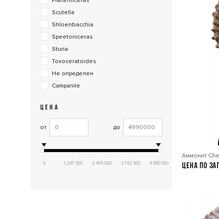
Placenticeras
Scutella
Shloenbacchia
Speetoniceras
Sturia
Toxoceratoides
Не определен
Сampanile
ЦЕНА
от
до
Аммонит Chel
0
1 247 500
2 495 000
3 742 500
4 990 000
Цена по за