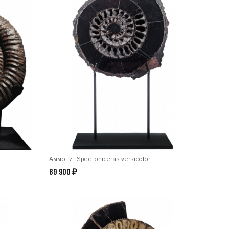
Аммонит Speetoniceras versicolor
89 900
₽