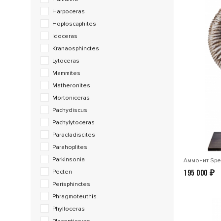
Harpoceras
Hoploscaphites
Idoceras
Kranaosphinctes
Lytoceras
Mammites
Matheronites
Mortoniceras
Pachydiscus
Pachylytoceras
Paracladiscites
Parahoplites
Parkinsonia
Аммонит Spee
Pecten
195 000
₽
Perisphinctes
Phragmoteuthis
Phylloceras