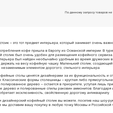
По данному запросу товаров не
тоик – это тот предмет интерьера, который занимает очень важн
потребления кофе пришла в Европу из Османской империи. В туре
й столик был очень удобен для размещения кофейного сервиза. К
терьера был найден необычайно удобным во время дружеских вс
 держать на весу кофейную чашку. Маленький столик, создающий
л незаменимым элементом дорогого, стильного интерьера.
фейные столы ценятся дизайнерами за их функциональность и с
. Классические формы столешницы – круглая либо прямоугольна
 полированное дерево – остается в приоритете, уступая лишь пр
е дерево и полированные спилы раковин аммонитов. Благодаря 
обретает эксклюзивность, свойственную дорогому антиквариату.
 дизайнерский кофейный столик вы можете, посетив наш шоу-рум 
е мы доставим вашу покупку в любую точку Москвы и Российской 