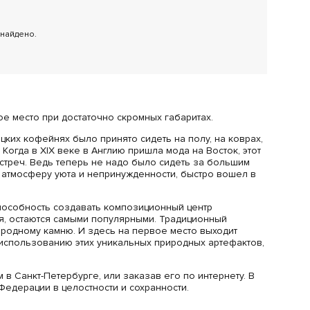
 найдено.
ое место при достаточно скромных габаритах.
цких кофейнях было принято сидеть на полу, на коврах,
огда в XIX веке в Англию пришла мода на Восток, этот
треч. Ведь теперь не надо было сидеть за большим
 атмосферу уюта и непринужденности, быстро вошел в
пособность создавать композиционный центр
я, остаются самыми популярными. Традиционный
иродному камню. И здесь на первое место выходит
использованию этих уникальных природных артефактов,
в Санкт-Петербурге, или заказав его по интернету. В
Федерации в целостности и сохранности.