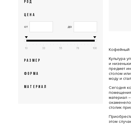
РОД
ЦЕНА
от
до
10
33
55
78
100
Кофейный с
Культура у
РАЗМЕР
и низеньки
предмет ин
столом или
ФОРМА
моду и ста
МАТЕРИАЛ
Сегодня ко
помещения
материал –
окаменело
столик при
Приобрести
этом случа