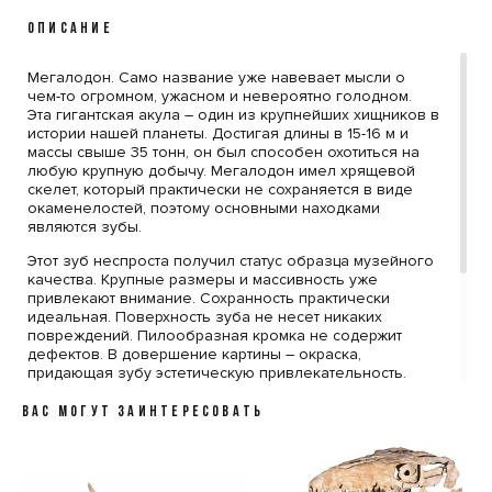
ОПИСАНИЕ
Мегалодон. Само название уже навевает мысли о
чем-то огромном, ужасном и невероятно голодном.
Эта гигантская акула – один из крупнейших хищников в
истории нашей планеты. Достигая длины в 15-16 м и
массы свыше 35 тонн, он был способен охотиться на
любую крупную добычу. Мегалодон имел хрящевой
скелет, который практически не сохраняется в виде
окаменелостей, поэтому основными находками
являются зубы.
Этот зуб неспроста получил статус образца музейного
качества. Крупные размеры и массивность уже
привлекают внимание. Сохранность практически
идеальная. Поверхность зуба не несет никаких
повреждений. Пилообразная кромка не содержит
дефектов. В довершение картины – окраска,
придающая зубу эстетическую привлекательность.
В стоимость включена стильная черная коробка с
ВАС МОГУТ ЗАИНТЕРЕСОВАТЬ
фирменным логотипом компании Paleo Hunters.
Специальный наполнитель убережет вашу покупку от
повреждений. К коробке прилагается конверт с
сургучной печатью нашего логотипа, внутрь которого