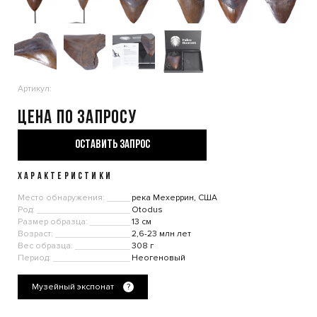
Артикул:
Цена по запросу
ОСТАВИТЬ ЗАПРОС
ХАРАКТЕРИСТИКИ
Место обнаружения:
река Мехеррин, США
Род:
Otodus
Размер образца:
13 см
Возраст:
2,6-23 млн лет
Вес образца:
308 г
Период:
Неогеновый
Музейный экспонат
?