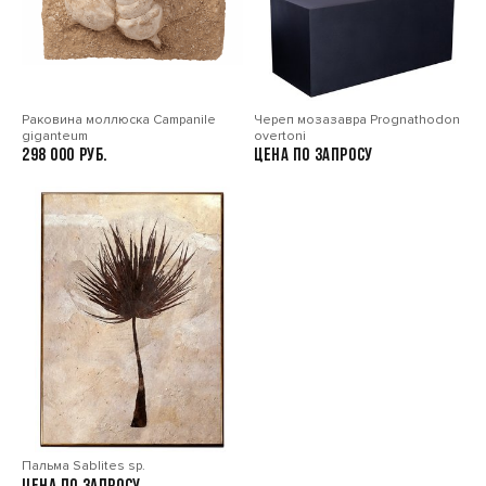
Раковина моллюска Сampanile
Череп мозазавра Prognathodon
giganteum
overtoni
298 000
Цена по запросу
Пальма Sablites sp.