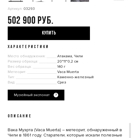
Артикул:
03293
502 900
КУПИТЬ
ХАРАКТЕРИСТИКИ
Место обнаружения:
Атакама, Чили
Размер образца:
20*11*0,2 см
Вес образца:
140 г
Метеорит:
Vaca Muerta
Тип:
Каменно-железный
Вид:
Срез
Музейный экспонат
?
ОПИСАНИЕ
Вака Муэрта (Vaca Muerta) – метеорит, обнаруженный в
Чили в 1861 году. Старатели, которые искали полезные