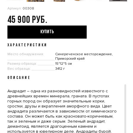
Артикул:
00308
45 900
КУПИТЬ
ХАРАКТЕРИСТИКИ
Место обнаружения:
Синереченское месторождение,
Приморский край
Размер образца:
15*12*5 см
Вес образца:
3412 г
ОПИСАНИЕ
Андрадит – одна из разновидностей известного с
древнейших времен минерала, граната. В пустотах
горных пород он образует значительные корки,
сростки, друзы и вкрапления аморфного вида. Цвет
андрадита различается в зависимости от химического
состава. Он может быть как красновато-коричневым,
так и зеленым и даже серым. Зеленый андрадит,
демантоид, является драгоценным камнем и
используется в ювелирном деле. Андрадиты бурой,