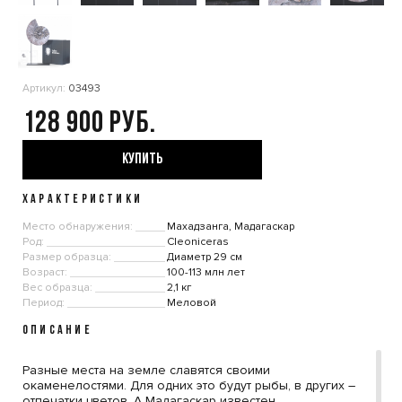
Артикул:
03493
128 900
КУПИТЬ
ХАРАКТЕРИСТИКИ
Место обнаружения:
Махадзанга, Мадагаскар
Род:
Cleoniceras
Размер образца:
Диаметр 29 см
Возраст:
100-113 млн лет
Вес образца:
2,1 кг
Период:
Меловой
ОПИСАНИЕ
Разные места на земле славятся своими
окаменелостями. Для одних это будут рыбы, в других –
отпечатки цветов. А Мадагаскар известен