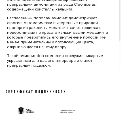
прекрасными аммонитами из рода Cleoniceras,
содержащими кристаллы кальцита.
Распиленный пополам аммонит демонстрирует
строгие, математически выверенные природой
пропорции раковины моллюска, сочетающиеся с
невероятными по красоте кальцитовыми жеодами, в
которые превратились его внутренние полости. Не
менее примечательны и потрясающие цвета,
открывающиеся нашему взору.
Такой аммонит без сомнения послужит шикарным
украшением для вашего интерьера и станет
прекрасным подарком.
В стоимость включена стильная черная коробка с
фирменным логотипом компании Paleo Hunters.
Специальный наполнитель убережет вашу покупку от
повреждений. К коробке прилагается конверт с
СЕРТИФИКАТ ПОДЛИННОСТИ
сургучной печатью нашего логотипа, внутрь которого
помещен сертификат, подтверждающий подлинность
образца.