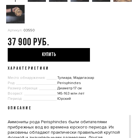
Артикул:
03550
37 900
КУПИТЬ
ХАРАКТЕРИСТИКИ
Место обнаружения:
Тулиара, Мадагаскар
Род:
Perisphinctes
Размер образца:
Диаметр 17 см
Возраст:
145-163 млн лет
Период:
Юрский
ОПИСАНИЕ
Аммониты рода Perisphinctes были обитателями
прибрежных вод во времена юрского периода. Их
раковины обладают практически правильной круглой
формой и значительными размерами. Другая