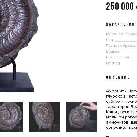
250 000
ХАРАКТЕРИС
Место обнаруже
Род:
Размер образца:
Возраст:
Вес образца:
Период:
ОПИСАНИЕ
Аммониты Harp
глубокой части
субтропическо
территории Ве
Как и другие а
мелкими ракоо
аммонитов им
сопротивлятьс