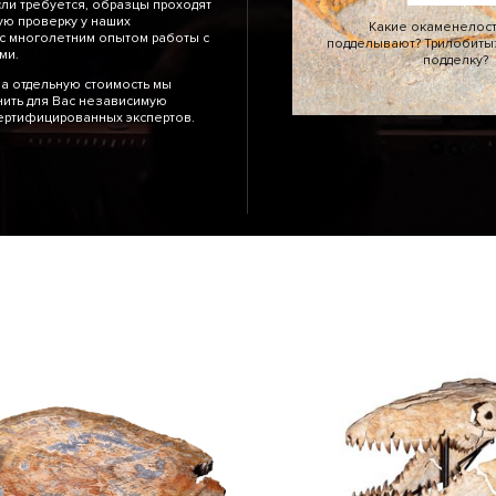
сли требуется, образцы проходят
ю проверку у наших
Какие окаменелос
с многолетним опытом работы с
подделывают? Трилобиты: 
тями.
подделку?
а отдельную стоимость мы
ить для Вас независимую
сертифицированных экспертов.