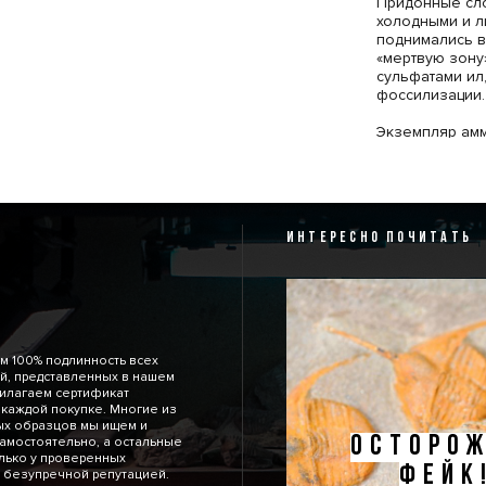
Придонные сло
холодными и л
поднимались в
«мертвую зону
сульфатами ил
фоссилизации.
Экземпляр аммо
в тёмно-серой
только внешня
характерные д
повреждений. 
сохранена тём
ИНТЕРЕСНО ПОЧИТАТЬ
окаменелость 
м 100% подлинность всех
й, представленных в нашем
рилагаем сертификат
 каждой покупке. Многие из
ых образцов мы ищем и
ОСТОРОЖ
амостоятельно, а остальные
лько у проверенных
ФЕЙК
 безупречной репутацией.