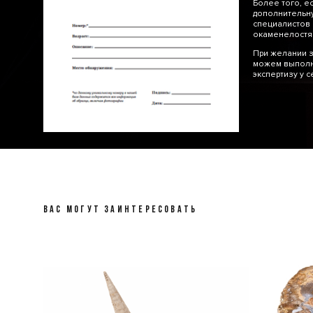
Более того, е
дополнительну
специалистов 
окаменелос
При желании з
можем выполн
экспертизу у 
ВАС МОГУТ ЗАИНТЕРЕСОВАТЬ