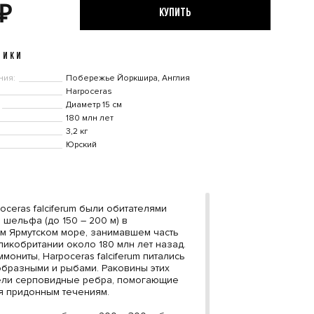
₽
КУПИТЬ
ТИКИ
ния:
Побережье Йоркшира, Англия
Harpoceras
Диаметр 15 см
180 млн лет
3,2 кг
Юрский
oceras falciferum были обитателями
 шельфа (до 150 – 200 м) в
м Ярмутском море, занимавшем часть
ликобритании около 180 млн лет назад.
ммониты, Harpoceras falciferum питались
бразными и рыбами. Раковины этих
ели серповидные ребра, помогающие
я придонным течениям.