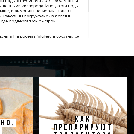
и воды с глубинами 200 – 300 м были
ишенными кислорода. Иногда эти воды
ыше, и аммониты погибали, попав в
». Раковины погружались в богатый
, где подвергались быстрой
нита Harpoceras falciferum сохранился
 глинистой породе. Препарирована
я сторона. Серповидные рёбра,
ля этого вида, практически не имеют
Перламутровый слой утрачен, но
ная пиритизация, благодаря чему
имеет легкий металлический блеск.
КАК
НО,
ПРЕПАРИРУЮТ
!