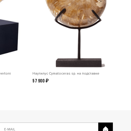
ertoni
Наутилус Cymatoceras sp. на подставке
57 900
₽