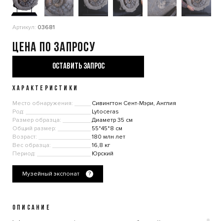
Артикул:
03681
Цена по запросу
ОСТАВИТЬ ЗАПРОС
ХАРАКТЕРИСТИКИ
Место обнаружения:
Сивингтон Сент-Мэри, Англия
Род:
Lytoceras
Размер образца:
Диаметр 35 см
Общий размер:
55*45*8 см
Возраст:
180 млн лет
Вес образца:
16,8 кг
Период:
Юрский
Музейный экспонат
?
ОПИСАНИЕ