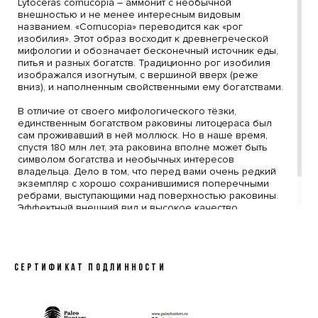
Lytoceras cornucopia – аммонит с необычной
внешностью и не менее интересным видовым
названием. «Cornucopia» переводится как «рог
изобилия». Этот образ восходит к древнегреческой
мифологии и обозначает бесконечный источник еды,
питья и разных богатств. Традиционно рог изобилия
изображался изогнутым, с вершиной вверх (реже
вниз), и наполненным свойственными ему богатствами.
В отличие от своего мифологического тёзки,
единственным богатством раковины литоцераса был
сам проживавший в ней моллюск. Но в наше время,
спустя 180 млн лет, эта раковина вполне может быть
символом богатства и необычных интересов
владельца. Дело в том, что перед вами очень редкий
экземпляр с хорошо сохранившимися поперечными
ребрами, выступающими над поверхностью раковины.
Эффектный внешний вид и высокое качество
превращают этот экземпляр литоцераса в ценное
пополнение серьезной коллекции.
19:12
СЕРТИФИКАТ ПОДЛИННОСТИ