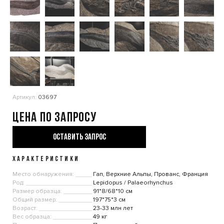
Артикул:
03697
Цена по запросу
ОСТАВИТЬ ЗАПРОС
ХАРАКТЕРИСТИКИ
Место обнаружения:
Гап, Верхние Альпы, Прованс, Франция
Род:
Lepidopus / Palaeorhynchus
Размер образца:
91*8/68*10 см
Общий размер:
197*75*3 см
Возраст:
23-33 млн лет
Вес образца:
49 кг