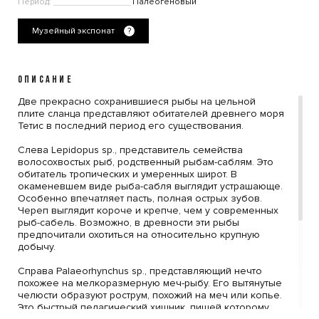
Период:
Палеогеновый
Музейный экспонат
?
ОПИСАНИЕ
Две прекрасно сохранившиеся рыбы на цельной
плите сланца представляют обитателей древнего моря
Тетис в последний период его существования.
Слева Lepidopus sp., представитель семейства
волосохвостых рыб, родственный рыбам-саблям. Это
обитатель тропических и умеренных широт. В
окаменевшем виде рыба-сабля выглядит устрашающе.
Особенно впечатляет пасть, полная острых зубов.
Череп выглядит короче и крепче, чем у современных
рыб-сабель. Возможно, в древности эти рыбы
предпочитали охотиться на относительно крупную
добычу.
Справа Palaeorhynchus sp., представляющий нечто
похожее на мелкоразмерную меч-рыбу. Его вытянутые
челюсти образуют рострум, похожий на меч или копье.
Это быстрый пелагический хищник, пищей которому