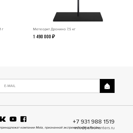
 г
Метеорит Дронино 7,5 кг
1 490 000
₽
+7 931 988 1519
info@paleohunters.ru
принадлежат компании Meta, признанной экстремистской в России.