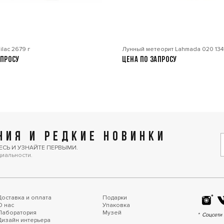
ilac 2679 г
Лунный метеорит Lahmada 020 1341
апросу
Цена по запросу
ИЯ И РЕДКИЕ НОВИНКИ
ЕСЬ И УЗНАЙТЕ ПЕРВЫМИ.
циальности.
Доставка и оплата
Подарки
О нас
Упаковка
Лаборатория
Музей
Соцсети 
Дизайн интерьера