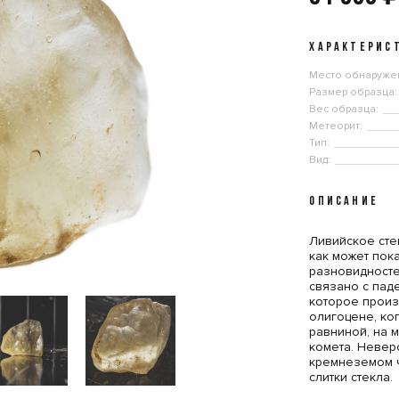
ХАРАКТЕРИС
Место обнаруже
Размер образца:
Вес образца:
Метеорит:
Тип:
Вид:
ОПИСАНИЕ
Ливийское сте
как может пока
разновидносте
связано с пад
которое произ
олигоцене, ко
равниной, на 
комета. Невер
кремнеземом 
слитки стекла.