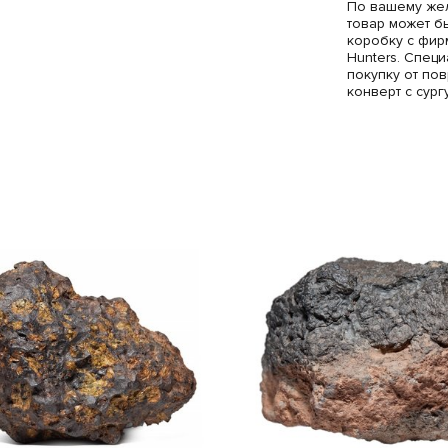
По вашему жел
товар может б
коробку с фир
Hunters. Спец
покупку от по
конверт с сур
которого пом
подлинность о