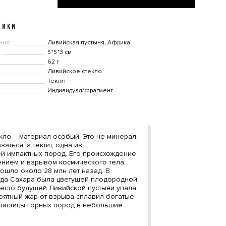
ТИКИ
ния:
Ливийская пустыня, Африка
5*5*3 см
62 г
Ливийское стекло
Тектит
Индивидуал/фрагмент
кло – материал особый. Это не минерал,
заться, а тектит, одна из
й импактных пород. Его происхождение
ением и взрывом космического тела,
ошло около 28 млн лет назад. В
гда Сахара была цветущей плодородной
место будущей Ливийской пустыни упала
оятный жар от взрыва сплавил богатые
частицы горных пород в небольшие