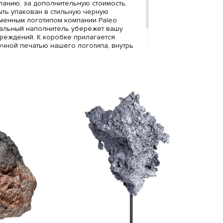
анию, за дополнительную стоимость,
ыть упакован в стильную черную
менным логотипом компании Paleo
иальный наполнитель убережет вашу
вреждений. К коробке прилагается
гучной печатью нашего логотипа, внутрь
ещен сертификат, подтверждающий
бразца.