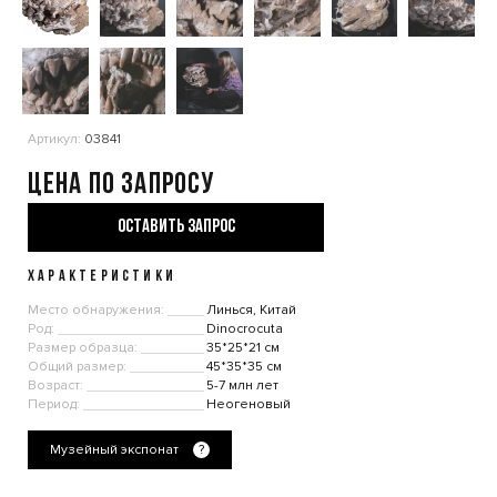
Артикул:
03841
Цена по запросу
ОСТАВИТЬ ЗАПРОС
ХАРАКТЕРИСТИКИ
Место обнаружения:
Линься, Китай
Род:
Dinocrocuta
Размер образца:
35*25*21 см
Общий размер:
45*35*35 см
Возраст:
5-7 млн лет
Период:
Неогеновый
Музейный экспонат
?