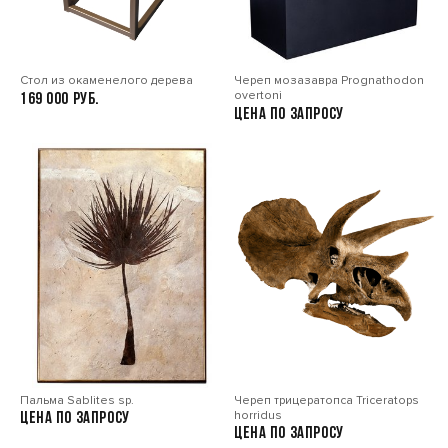
Стол из окаменелого дерева
Череп мозазавра Prognathodon
overtoni
169 000
Цена по запросу
Пальма Sablites sp.
Череп трицератопса Triceratops
horridus
Цена по запросу
Цена по запросу