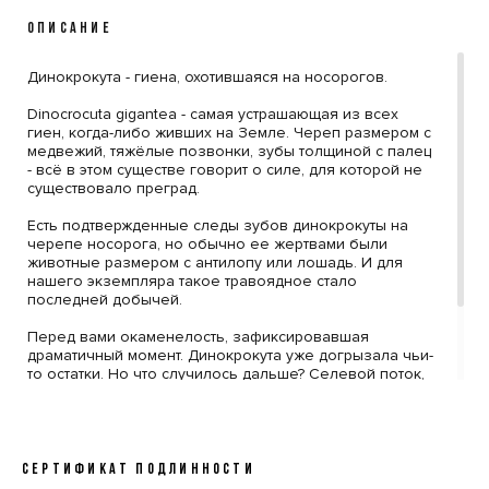
ОПИСАНИЕ
‎Динокрокута - гиена, охотившаяся на носорогов.
‎Dinocrocuta gigantea - самая устрашающая из всех
гиен, когда-либо живших на Земле. Череп размером с
медвежий, тяжёлые позвонки, зубы толщиной с палец
- всё в этом существе говорит о силе, для которой не
существовало преград.
‎Есть подтвержденные следы зубов динокрокуты на
черепе носорога, но обычно ее жертвами были
животные размером с антилопу или лошадь. И для
нашего экземпляра такое травоядное стало
последней добычей.
‎Перед вами окаменелость, зафиксировавшая
драматичный момент. Динокрокута уже догрызала чьи-
то остатки. Но что случилось дальше? Селевой поток,
наводнение? Мы никогда не узнаем. Но кости охотника
и добычи оказались перемешаны и навечно застыли
в осадочной породе, превратившись в шикарный
музейный экспонат.
СЕРТИФИКАТ ПОДЛИННОСТИ