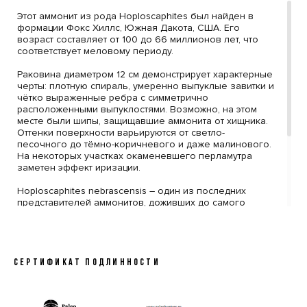
Этот аммонит из рода Hoploscaphites был найден в
формации Фокс Хиллс, Южная Дакота, США. Его
возраст составляет от 100 до 66 миллионов лет, что
соответствует меловому периоду.
Раковина диаметром 12 см демонстрирует характерные
черты: плотную спираль, умеренно выпуклые завитки и
чётко выраженные ребра с симметрично
расположенными выпуклостями. Возможно, на этом
месте были шипы, защищавшие аммонита от хищника.
Оттенки поверхности варьируются от светло-
песочного до тёмно-коричневого и даже малинового.
На некоторых участках окаменевшего перламутра
заметен эффект иризации.
Hoploscaphites nebrascensis – один из последних
представителей аммонитов, доживших до самого
конца мелового периода. Его находки предоставляют
ценную информацию о морских экосистемах того
времени.
Этот образец станет достойным дополнением к любой
СЕРТИФИКАТ ПОДЛИННОСТИ
палеонтологической коллекции. К каждому
экземпляру прилагается сертификат подлинности и
бережная упаковка.