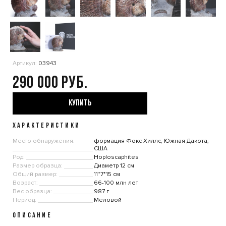
Артикул:
03943
290 000
КУПИТЬ
ХАРАКТЕРИСТИКИ
Место обнаружения:
формация Фокс Хиллс, Южная Дакота,
США
Род:
Hoploscaphites
Размер образца:
Диаметр 12 см
Общий размер:
11*7*15 см
Возраст:
66-100 млн лет
Вес образца:
987 г
Период:
Меловой
ОПИСАНИЕ