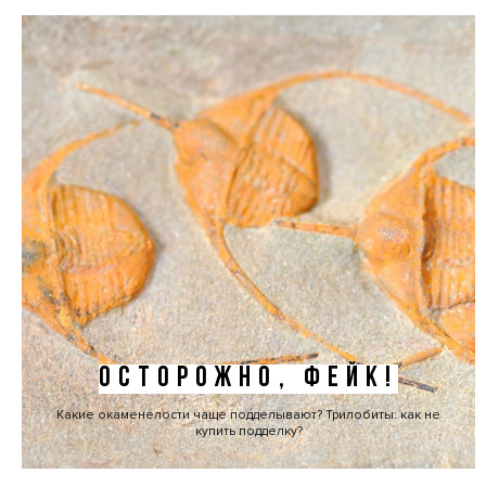
ОСТОРОЖНО, ФЕЙК!
Какие окаменелости чаще подделывают? Трилобиты: как не
купить подделку?