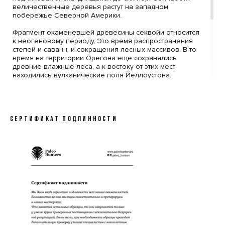
величественные деревья растут на западном
побережье Северной Америки.
Фрагмент окаменевшей древесины секвойи относится
к неогеновому периоду. Это время распространения
степей и саванн, и сокращения лесных массивов. В то
время на территории Орегона еще сохранялись
древние влажные леса, а к востоку от этих мест
находились вулканические поля Йеллоустона.
Вулканический пепел обеспечивал минерализацию
древесных стволов, поваленных во время
извержений и землетрясений.
Отполированный спил раскрывает внутреннюю красоту
СЕРТИФИКАТ ПОДЛИННОСТИ
дерева: янтарные и карамельные оттенки минералов
сменяются черно-серой окраской в сердцевине
образца. Перед нами не просто кусок камня, а
сохранившаяся память о великом древе, выросшем в
далекие времена и дошедшем до нас в новом виде.