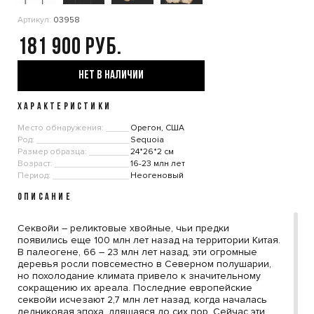
Артикул:
03958
181 900
НЕТ В НАЛИЧИИ
ХАРАКТЕРИСТИКИ
Место обнаружения:
Орегон, США
Род:
Sequoia
Размер образца:
24*26*2 см
Возраст:
16-23 млн лет
Период:
Неогеновый
ОПИСАНИЕ
Секвойи – реликтовые хвойные, чьи предки
появились еще 100 млн лет назад на территории Китая.
В палеогене, 66 – 23 млн лет назад, эти огромные
деревья росли повсеместно в Северном полушарии,
но похолодание климата привело к значительному
сокращению их ареала. Последние европейские
секвойи исчезают 2,7 млн лет назад, когда началась
ледниковая эпоха, длящаяся до сих пор. Сейчас эти