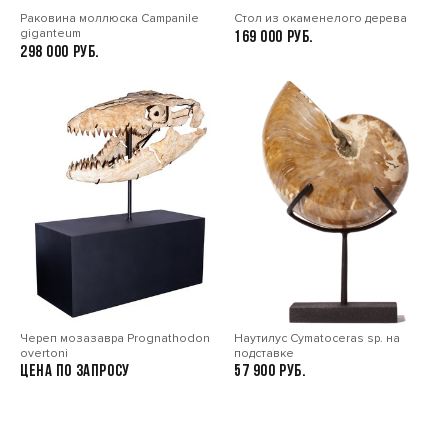
Раковина моллюска Сampanile
Стол из окаменелого дерева
giganteum
169 000
298 000
Череп мозазавра Prognathodon
Наутилус Cymatoceras sp. на
overtoni
подставке
Цена по запросу
57 900