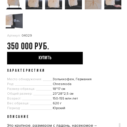
Артикул:
04029
350 000
КУПИТЬ
ХАРАКТЕРИСТИКИ
Место обнаружения:
Зольнхофен, Германия
Род:
Chresmoda
Размер образца:
18*17 см
Общий размер:
23*28*2,5 см
Возраст:
150-155 млн лет
Вес образца:
620 г
Период:
Юрский
ОПИСАНИЕ
Это крупное, размером с ладонь, насекомое –