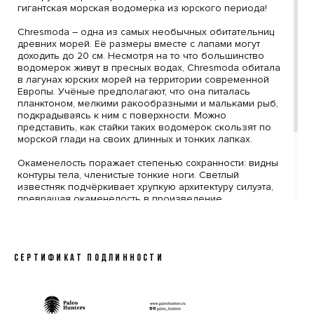
гигантская морская водомерка из юрского периода!
Chresmoda – одна из самых необычных обитательниц
древних морей. Её размеры вместе с лапами могут
доходить до 20 см. Несмотря на то что большинство
водомерок живут в пресных водах, Chresmoda обитала
в лагунах юрских морей на территории современной
Европы. Учёные предполагают, что она питалась
планктоном, мелкими ракообразными и мальками рыб,
подкрадываясь к ним с поверхности. Можно
представить, как стайки таких водомерок скользят по
морской глади на своих длинных и тонких лапках.
Окаменелость поражает степенью сохранности: видны
контуры тела, членистые тонкие ноги. Светлый
известняк подчёркивает хрупкую архитектуру силуэта,
превращая окаменелость в произведение
геологического искусства.
Экземпляры Chresmoda из Зольнхофена редки и
высоко ценятся коллекционерами. Они открывают
необычную страницу эволюции насекомых – переход
СЕРТИФИКАТ ПОДЛИННОСТИ
от пресноводных экосистем к морским. Это
прекрасный выбор для частной коллекции или
интерьера.