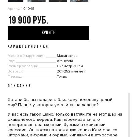
Артикул:
04046
19 900
КУПИТЬ
ХАРАКТЕРИСТИКИ
Место обнаружения:
Мадагаскар
Род:
Araucaria
Размер образца:
Диаметр 7,8 см
Возраст:
201-252 млн лет
Период:
Триас
ОПИСАНИЕ
Хотели бы вы подарить близкому человеку целый
мир? Планету, которая уместится на ладони?
У вас есть такой шанс. Только взгляните на этот шар из
окаменелого дерева. Как переливается его
поверхность оранжевыми, бурыми и охристыми
красками! Он похож на крохотную копию Юпитера, со
штормами, вихрями и бурями, кипящими в атмосфере