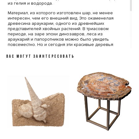
из гелия и водорода.
Материал, из которого изготовлен шар, не менее
интересен, чем его внешний вид. Это окаменелая
древесина араукарии, одного из древнейших
представителей хвойных растений. В триасовом
периоде, на заре эпохи динозавров, леса из
араукарий и папоротников можно было увидеть
повсеместно. Но и сегодня эти красивые деревья
растут в Австралии, на Новой Зеландии и в Южной
Америке.
ВАС МОГУТ ЗАИНТЕРЕСОВАТЬ
По вашему желанию, за дополнительную стоимость,
товар может быть упакован в стильную черную
коробку с фирменным логотипом компании Paleo
Hunters. Специальный наполнитель убережет вашу
покупку от повреждений. К коробке прилагается
конверт с сургучной печатью нашего логотипа, внутрь
которого помещен сертификат, подтверждающий
подлинность образца.