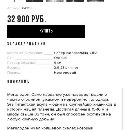
Артикул:
04215
32 900
КУПИТЬ
ХАРАКТЕРИСТИКИ
Место обнаружения:
Северная Каролина, США
Род:
Otodus
Размер образца:
9 см
Возраст:
2,6-23 млн лет
Период:
Неогеновый
ОПИСАНИЕ
Мегалодон. Само название уже навевает мысли о
чем-то огромном, ужасном и невероятно голодном.
Эта гигантская акула – один из крупнейших хищников в
истории нашей планеты. Достигая длины в 15-16 м и
массы свыше 35 тонн, он был способен охотиться на
любую крупную добычу.
Мегалодон имел хрящевой скелет, который