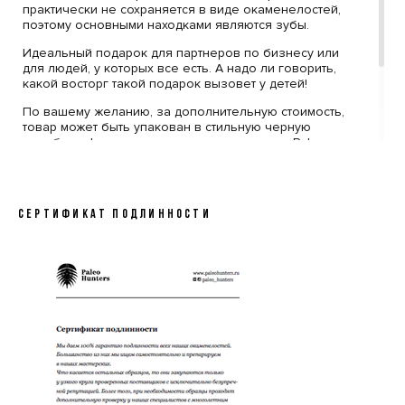
практически не сохраняется в виде окаменелостей,
поэтому основными находками являются зубы.
Идеальный подарок для партнеров по бизнесу или
для людей, у которых все есть. А надо ли говорить,
какой восторг такой подарок вызовет у детей!
По вашему желанию, за дополнительную стоимость,
товар может быть упакован в стильную черную
коробку с фирменным логотипом компании Paleo
Hunters. Специальный наполнитель убережет вашу
покупку от повреждений. К коробке прилагается
конверт с сургучной печатью нашего логотипа, внутрь
которого помещен сертификат, подтверждающий
СЕРТИФИКАТ ПОДЛИННОСТИ
подлинность образца.