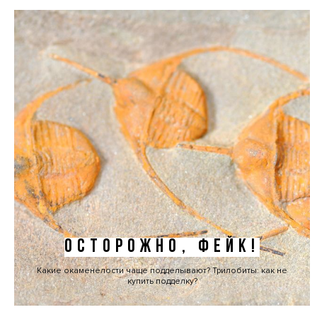
ОСТОРОЖНО, ФЕЙК!
Какие окаменелости чаще подделывают? Трилобиты: как не
купить подделку?