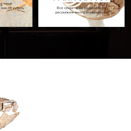
ти чаще
как не купить
Все секреты не раскроем, но
расскажем много интересного