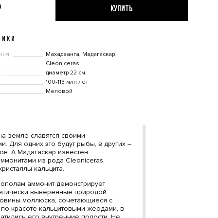
₽
КУПИТЬ
ТИКИ
ния:
Махадзанга, Мадагаскар
Cleoniceras
диаметр 22 см
100-113 млн лет
Меловой
на земле славятся своими
. Для одних это будут рыбы, в других –
тов. А Мадагаскар известен
ммонитами из рода Cleoniceras,
ристаллы кальцита.
ополам аммонит демонстрирует
матически выверенные природой
овины моллюска, сочетающиеся с
по красоте кальцитовыми жеодами, в
атились его внутренние полости. Не