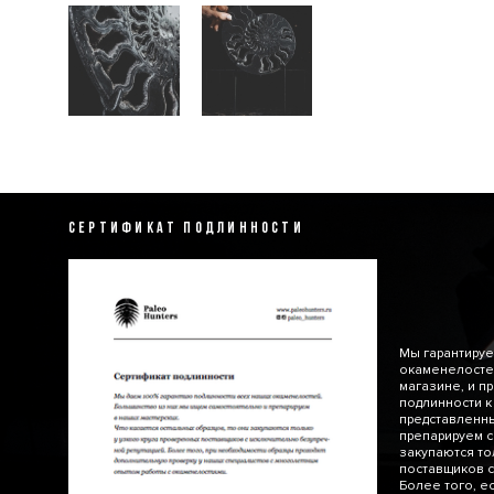
СЕРТИФИКАТ ПОДЛИННОСТИ
Мы гарантируе
окаменелосте
магазине, и п
подлинности к
представленн
препарируем с
закупаются то
поставщиков с
Более того, е