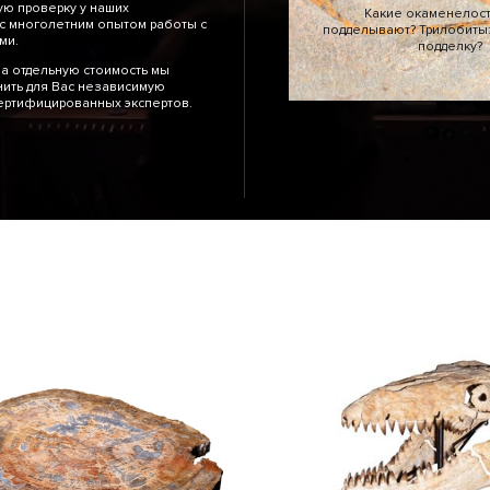
ю проверку у наших
Какие окаменелос
с многолетним опытом работы с
подделывают? Трилобиты: 
тями.
подделку?
а отдельную стоимость мы
ить для Вас независимую
сертифицированных экспертов.