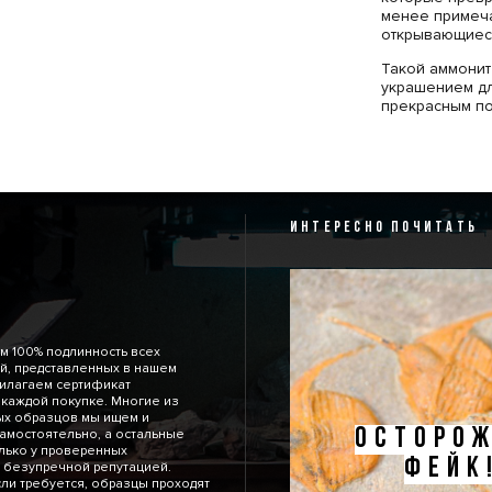
менее примеча
открывающиес
Такой аммонит
украшением дл
прекрасным п
В стоимость в
фирменным лог
Специальный н
повреждений. 
сургучной печ
ИНТЕРЕСНО ПОЧИТАТЬ
помещен серт
образца.
м 100% подлинность всех
й, представленных в нашем
рилагаем сертификат
 каждой покупке. Многие из
ых образцов мы ищем и
ОСТОРОЖ
амостоятельно, а остальные
лько у проверенных
ФЕЙК
 безупречной репутацией.
сли требуется, образцы проходят