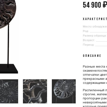
54 900
ХАРАКТЕРИС
Место обнаруже
Род:
Размер образца:
Возраст:
Период:
ОПИСАНИЕ
Разные места 
окаменелостями
отпечатки цве
прекрасными а
содержащими к
Распиленный п
строгие, мате
пропорции рак
невероятными 
которые превр