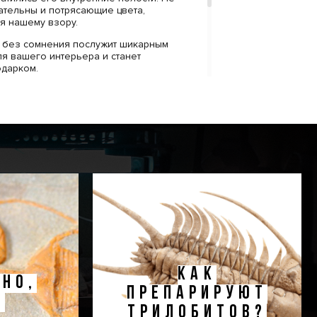
тельны и потрясающие цвета,
я нашему взору.
 без сомнения послужит шикарным
я вашего интерьера и станет
одарком.
ключена стильная черная коробка с
отипом компании Paleo Hunters.
аполнитель убережет вашу покупку от
К коробке прилагается конверт с
атью нашего логотипа, внутрь которого
ификат, подтверждающий подлинность
КАК
НО,
ПРЕПАРИРУЮТ
!
ТРИЛОБИТОВ?