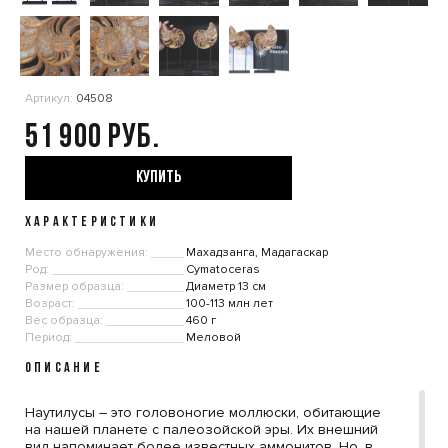
Артикул:
04508
51 900
КУПИТЬ
ХАРАКТЕРИСТИКИ
Место обнаружения:
Махадзанга, Мадагаскар
Род:
Cymatoceras
Размер образца:
Диаметр 13 см
Возраст:
100-113 млн лет
Вес образца:
460 г
Период:
Меловой
ОПИСАНИЕ
Наутилусы – это головоногие моллюски, обитающие
на нашей планете с палеозойской эры. Их внешний
вид напоминает более известных аммонитов. Но, в