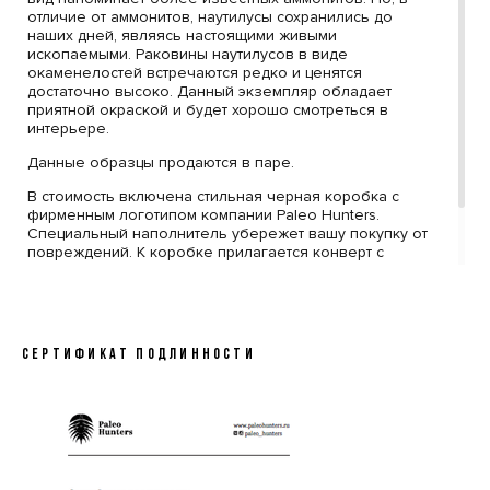
отличие от аммонитов, наутилусы сохранились до
наших дней, являясь настоящими живыми
ископаемыми. Раковины наутилусов в виде
окаменелостей встречаются редко и ценятся
достаточно высоко. Данный экземпляр обладает
приятной окраской и будет хорошо смотреться в
интерьере.
Данные образцы продаются в паре.
В стоимость включена стильная черная коробка с
фирменным логотипом компании Paleo Hunters.
Специальный наполнитель убережет вашу покупку от
повреждений. К коробке прилагается конверт с
сургучной печатью нашего логотипа, внутрь которого
помещен сертификат, подтверждающий подлинность
образца.
СЕРТИФИКАТ ПОДЛИННОСТИ