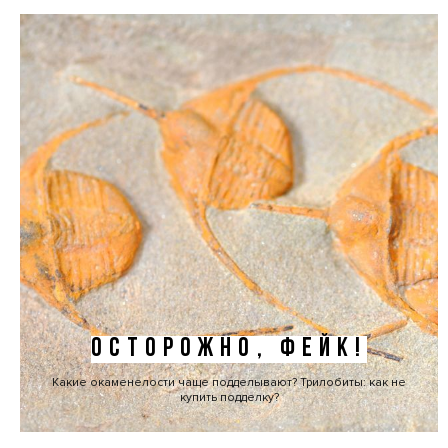
ОСТОРОЖНО, ФЕЙК!
Какие окаменелости чаще подделывают? Трилобиты: как не
купить подделку?