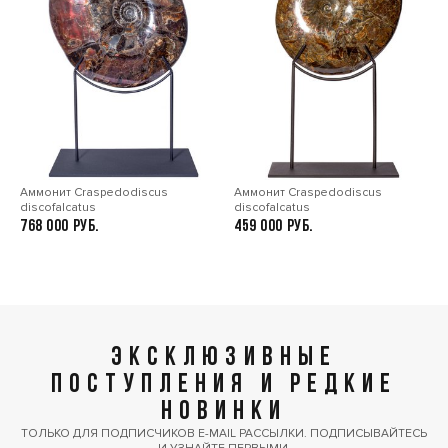
Аммонит Craspedodiscus
Аммонит Craspedodiscus
discofalcatus
discofalcatus
768 000
459 000
ЭКСКЛЮЗИВНЫЕ
ПОСТУПЛЕНИЯ И РЕДКИЕ
НОВИНКИ
ТОЛЬКО ДЛЯ ПОДПИСЧИКОВ E-MAIL РАССЫЛКИ. ПОДПИСЫВАЙТЕСЬ