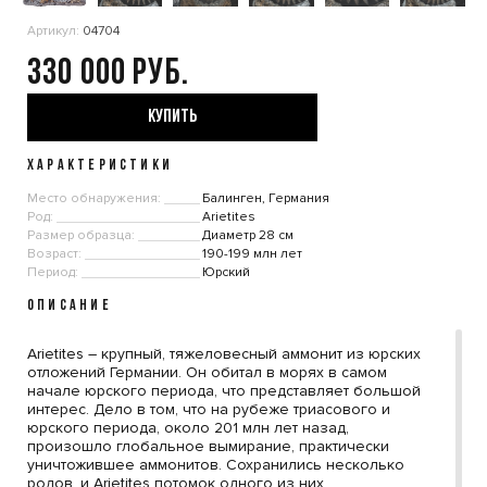
Артикул:
04704
330 000
КУПИТЬ
ХАРАКТЕРИСТИКИ
Место обнаружения:
Балинген, Германия
Род:
Arietites
Размер образца:
Диаметр 28 см
Возраст:
190-199 млн лет
Период:
Юрский
ОПИСАНИЕ
Arietites – крупный, тяжеловесный аммонит из юрских
отложений Германии. Он обитал в морях в самом
начале юрского периода, что представляет большой
интерес. Дело в том, что на рубеже триасового и
юрского периода, около 201 млн лет назад,
произошло глобальное вымирание, практически
уничтожившее аммонитов. Сохранились несколько
родов, и Arietites потомок одного из них.