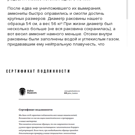
После едва не уничтожившего их вымирания,
аммониты быстро оправились и смогли достичь
крупных размеров. Диаметр раковины нашего
образца 54 см, а вес 56 кг! При жизни диаметр был
несколько больше (не вся раковина сохранилась), а
вот весил аммонит намного меньше. Отсеки внутри
раковины были заполнены водой и углекислым газом,
придававшим ему нейтральную плавучесть, что
делало аммонита походим на подводную лодку.
Раковина Arietites впечатляет не только размерами, но
и красотой. Гармоничные пропорции спирали,
выраженные поперечные ребра и напоминающая
СЕРТИФИКАТ ПОДЛИННОСТИ
бронзу окраска превращают его в эффектный
экспонат серьезной коллекции.