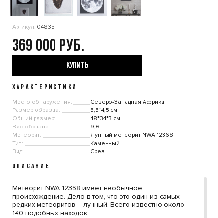
Артикул:
04835
369 000
КУПИТЬ
ХАРАКТЕРИСТИКИ
Место обнаружения:
Северо-Западная Африка
Размер образца:
5,5*4,5 см
Общий размер:
48*34*3 см
Вес образца:
9,6 г
Метеорит:
Лунный метеорит NWA 12368
Тип:
Каменный
Вид:
Срез
ОПИСАНИЕ
Метеорит NWA 12368 имеет необычное
происхождение. Дело в том, что это один из самых
редких метеоритов – лунный. Всего известно около
140 подобных находок.