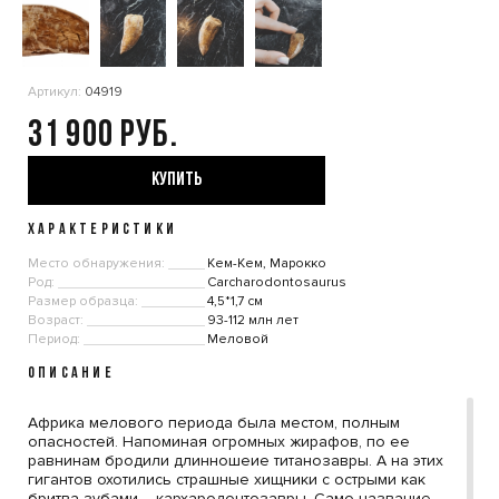
Артикул:
04919
31 900
КУПИТЬ
ХАРАКТЕРИСТИКИ
Место обнаружения:
Кем-Кем, Марокко
Род:
Carcharodontosaurus
Размер образца:
4,5*1,7 см
Возраст:
93-112 млн лет
Период:
Меловой
ОПИСАНИЕ
Африка мелового периода была местом, полным
опасностей. Напоминая огромных жирафов, по ее
равнинам бродили длинношеие титанозавры. А на этих
гигантов охотились страшные хищники с острыми как
бритва зубами – кархародонтозавры. Само название