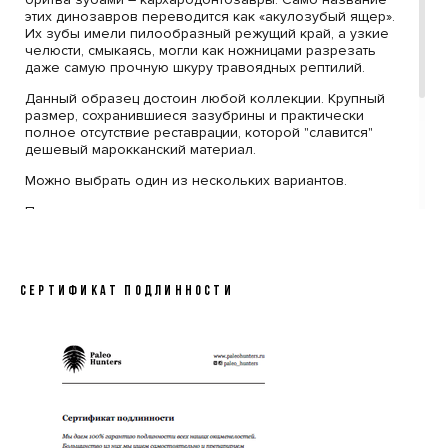
этих динозавров переводится как «акулозубый ящер».
Их зубы имели пилообразный режущий край, а узкие
челюсти, смыкаясь, могли как ножницами разрезать
даже самую прочную шкуру травоядных рептилий.
Данный образец достоин любой коллекции. Крупный
размер, сохранившиеся зазубрины и практически
полное отсутствие реставрации, которой "славится"
дешевый марокканский материал.
Можно выбрать один из нескольких вариантов.
По вашему желанию, за дополнительную стоимость,
товар может быть упакован в стильную черную
коробку с фирменным логотипом компании Paleo
Hunters. Специальный наполнитель убережет вашу
покупку от повреждений. К коробке прилагается
СЕРТИФИКАТ ПОДЛИННОСТИ
конверт с сургучной печатью нашего логотипа, внутрь
которого помещен сертификат, подтверждающий
подлинность образца.