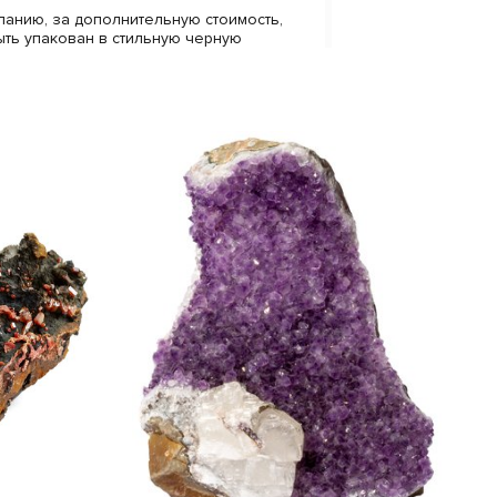
анию, за дополнительную стоимость,
ыть упакован в стильную черную
менным логотипом компании Paleo
иальный наполнитель убережет вашу
вреждений. К коробке прилагается
гучной печатью нашего логотипа, внутрь
ещен сертификат, подтверждающий
бразца.