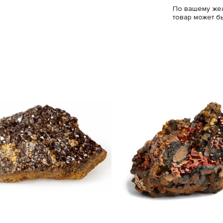
По вашему жел
товар может б
коробку с фир
Hunters. Спец
покупку от по
конверт с сур
которого пом
подлинность о