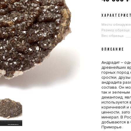
ХАРАКТЕРИС
Место обнаруже
Размер образца:
Вес образца:
ОПИСАНИЕ
Андрадит – од
древнейших вр
горных пород 
сростки, друз
андрадита раз
состава. Он м
так и зеленым
демантоид, яв
используется 
коричневой и 
ценности, зат
минерал. В Ро
добываются в
Приморье.