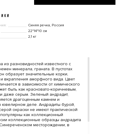
ТИКИ
ния:
Синяя речка, Россия
22*14*10 см
2,1 кг
на из разновидностей известного с
емен минерала, граната. В пустотах
он образует значительные корки,
ы и вкрапления аморфного вида. Цвет
личается в зависимости от химического
ожет быть как красновато-коричневым,
 и даже серым. Зеленый андрадит,
ляется драгоценным камнем и
в ювелирном деле. Андрадиты бурой,
серой окраски не имеют практической
о популярны как коллекционный
ссии коллекционные образцы андрадита
 Синереченском месторождении, в