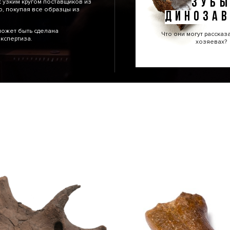
ЗУБ
 узким кругом поставщиков из
, покупая все образцы из
ДИНОЗАВ
может быть сделана
Что они могут рассказ
кспертиза.
хозяевах?