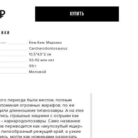
₽
КУПИТЬ
ТИКИ
ния:
Кем-Кем, Марокко
Carcharodontosaurus
10,5*4,5*2 см
93-112 млн лет
99 г
Меловой
ого периода была местом, полным
апоминая огромных жирафов, по ее
или длинношеие титанозавры. А на этих
ились страшные хищники с острыми как
 – кархародонтозавры. Само название
ов переводится как «акулозубый ящер».
 пилообразный режущий край, а узкие
аясь, могли как ножницами разрезать