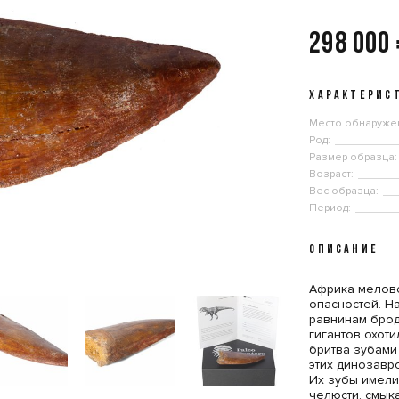
298 000
ХАРАКТЕРИС
Место обнаруже
Род:
Размер образца:
Возраст:
Вес образца:
Период:
ОПИСАНИЕ
Африка мелов
опасностей. Н
равнинам брод
гигантов охот
бритва зубами
этих динозавр
Их зубы имели
челюсти, смык