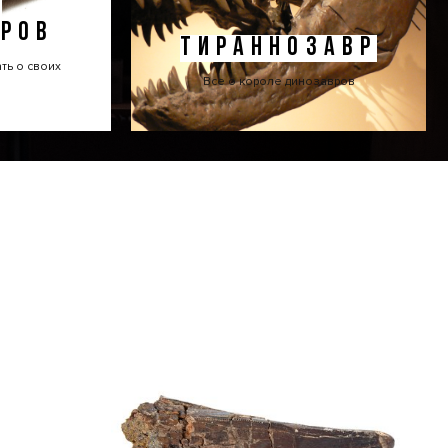
Ы
РОВ
ТИРАННОЗАВР
ать о своих
Все о короле динозавров