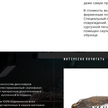
даже самую пр
В стоимость в
фирменным лог
Специальный н
повреждений. 
сургучной печ
помещен серт
образца.
ИНТЕРЕСНО ПОЧИТАТЬ
енелостям динозавров
ллюстрированный сертификат,
т прекрасным дополнением к
 купленной в подарок.
м 100% подлинность всех
дставленных в нашем магазине.