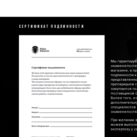
СЕРТИФИКАТ ПОДЛИННОСТИ
Мы гарантируе
окаменелосте
магазине, и п
подлинности к
представленн
препарируем с
закупаются то
поставщиков с
Более того, е
дополнительну
специалистов 
окаменелос
При желании з
можем выполн
экспертизу у 