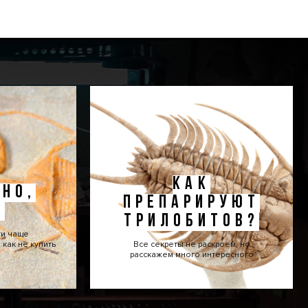
КАК
НО,
ПРЕПАРИРУЮТ
!
ТРИЛОБИТОВ?
ти чаще
как не купить
Все секреты не раскроем, но
расскажем много интересного