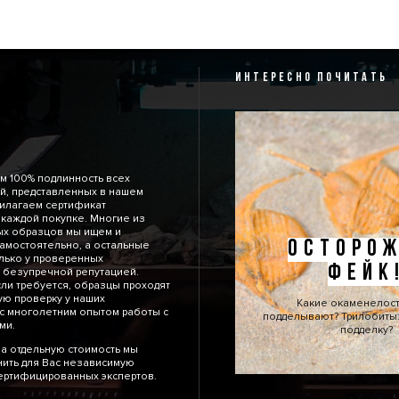
ИНТЕРЕСНО ПОЧИТАТЬ
м 100% подлинность всех
й, представленных в нашем
рилагаем сертификат
 каждой покупке. Многие из
ых образцов мы ищем и
ОСТОРОЖ
амостоятельно, а остальные
лько у проверенных
ФЕЙК
 безупречной репутацией.
сли требуется, образцы проходят
ю проверку у наших
Какие окаменелос
с многолетним опытом работы с
подделывают? Трилобиты: 
тями.
подделку?
а отдельную стоимость мы
ить для Вас независимую
сертифицированных экспертов.