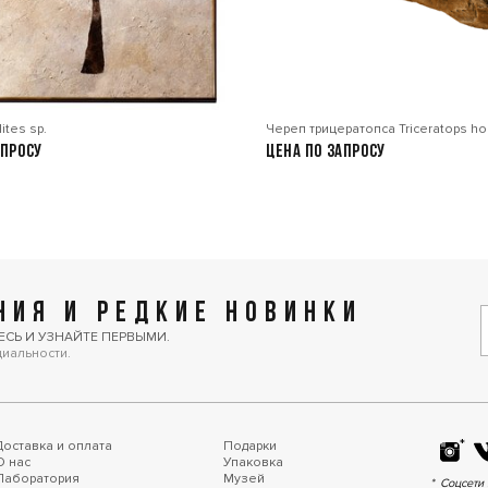
ites sp.
Череп трицератопса Triceratops ho
апросу
Цена по запросу
ИЯ И РЕДКИЕ НОВИНКИ
ЕСЬ И УЗНАЙТЕ ПЕРВЫМИ.
циальности.
Доставка и оплата
Подарки
О нас
Упаковка
Лаборатория
Музей
Соцсети 