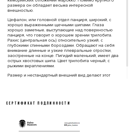
кембрийских отложений Марокко. Помимо крупного
размера он обладает весьма интересной
внешностью.
Цефалон, или головной отдел панциря, широкий, с
хорошо выраженными щечными шипами. Глаза
хорошо заметные, выступающие над поверхностью
панциря, что говорит о хорошем зрении трилобита.
Рахис (центральная ось) относительно узкий, с
глубокими спинными бороздами. Обращают на себя
внимание длинные и узкие плевральные отростки,
заостренные на конце. Пигидий маленький, имеет два
острых хвостовых шипа. Цвет трилобита черный, с
рыжими вкраплениями.
Размер и нестандартный внешний вид делают этот
образец замечательным коллекционным
экземпляром.
СЕРТИФИКАТ ПОДЛИННОСТИ