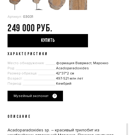
Артикул:
03031
249 000
КУПИТЬ
ХАРАКТЕРИСТИКИ
Место обнаружения:
формация Ваврмаст, Марокко
Род:
Acadoparadoxides
Размер образца:
42*37*2 см
Возраст:
497-521 млн лет
Период:
Кембрий
Музейный экспонат
?
ОПИСАНИЕ
Acadoparadoxides sp. – красивый трилобит из