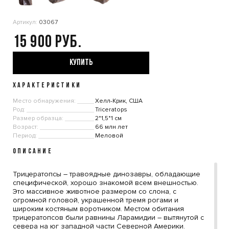
Артикул:
03067
15 900
КУПИТЬ
ХАРАКТЕРИСТИКИ
Место обнаружения:
Хелл-Крик, США
Род:
Triceratops
Размер образца:
2*1,5*1 см
Возраст:
66 млн лет
Период:
Меловой
ОПИСАНИЕ
Трицератопсы – травоядные динозавры, обладающие
специфической, хорошо знакомой всем внешностью.
Это массивное животное размером со слона, с
огромной головой, украшенной тремя рогами и
широким костяным воротником. Местом обитания
трицератопсов были равнины Ларамидии – вытянутой с
севера на юг западной части Северной Америки.