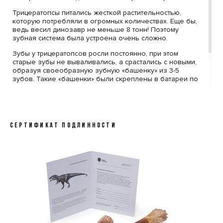
Трицератопсы питались жесткой растительностью,
которую потребляли в огромных количествах. Еще бы,
ведь весил динозавр не меньше 8 тонн! Поэтому
зубная система была устроена очень сложно.
Зубы у трицератопсов росли постоянно, при этом
старые зубы не вываливались, а срастались с новыми,
образуя своеобразную зубную «башенку» из 3-5
зубов. Такие «башенки» были скреплены в батареи по
7-8 штук. А зубных батарей могло быть от 3 до 5 на
одной половинке челюсти, в зависимости от возраста.
В совокупности это дает до 800 зубов! Настоящие
жернова для перемалывания растительности.
СЕРТИФИКАТ ПОДЛИННОСТИ