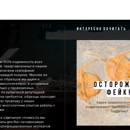
ИНТЕРЕСНО ПОЧИТАТЬ
м 100% подлинность всех
й, представленных в нашем
рилагаем сертификат
 каждой покупке. Многие из
ых образцов мы ищем и
ОСТОРОЖ
амостоятельно, а остальные
лько у проверенных
ФЕЙК
 безупречной репутацией.
сли требуется, образцы проходят
ю проверку у наших
Какие окаменелос
с многолетним опытом работы с
подделывают? Трилобиты: 
тями.
подделку?
а отдельную стоимость мы
ить для Вас независимую
сертифицированных экспертов.