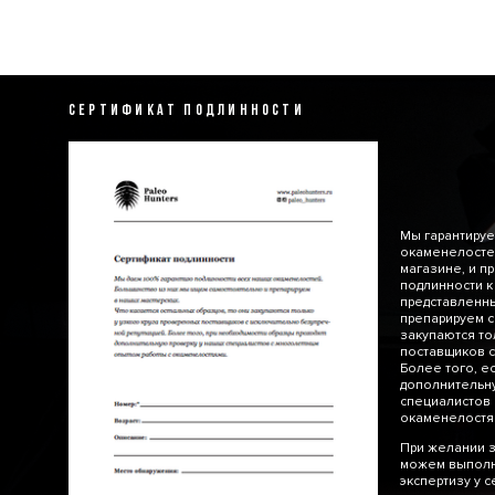
СЕРТИФИКАТ ПОДЛИННОСТИ
Мы гарантируе
окаменелосте
магазине, и п
подлинности к
представленн
препарируем с
закупаются то
поставщиков с
Более того, е
дополнительну
специалистов 
окаменелос
При желании з
можем выполн
экспертизу у 