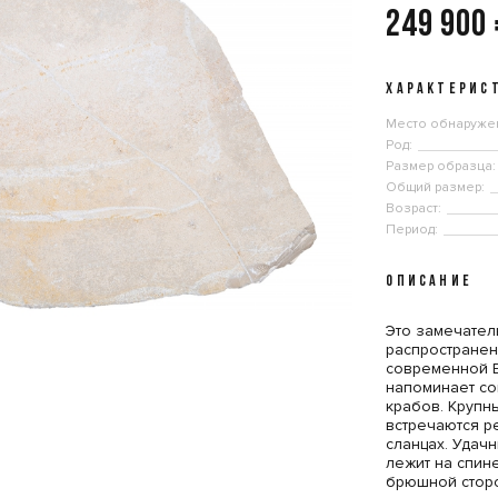
249 900
ХАРАКТЕРИС
Место обнаруже
Род:
Размер образца:
Общий размер:
Возраст:
Период:
ОПИСАНИЕ
Это замечател
распространен
современной Е
напоминает с
крабов. Крупн
встречаются р
сланцах. Удач
лежит на спин
брюшной стор