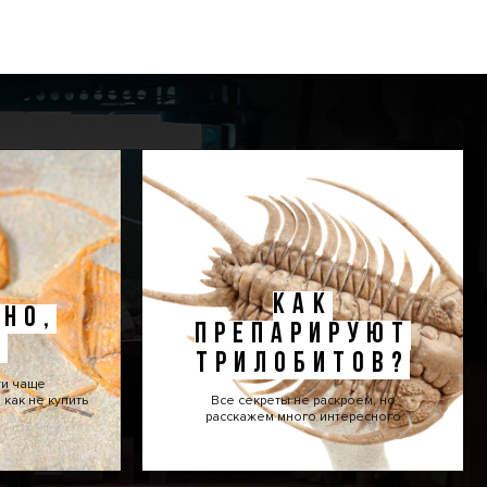
КАК
НО,
ПРЕПАРИРУЮТ
!
ТРИЛОБИТОВ?
ти чаще
как не купить
Все секреты не раскроем, но
расскажем много интересного