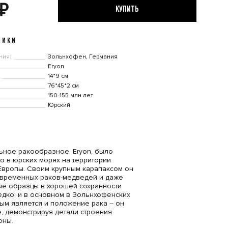
₽
КУПИТЬ
ТИКИ
ния:
Зольнхофен, Германия
Eryon
14*9 см
76*45*2 см
150-155 млн лет
Юрский
ьное ракообразное, Eryon, было
о в юрских морях на территории
вропы. Своим крупным карапаксом он
овременных раков-медведей и даже
ые образцы в хорошей сохранности
едко, и в основном в Зольнхофенских
ным является и положение рака – он
е, демонстрируя детали строения
оны.