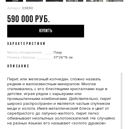
Артикул:
03890
590 000
КУПИТЬ
ХАРАКТЕРИСТИКИ
Место обнаружения:
Перу
Размер образца:
37*26*15 см
ОПИСАНИЕ
Пирит, или железный колчедан, сложно назвать
редким и малоизвестным минералом. Многие
сталкивались с его блестящими кристаллами еще в
детстве, играя рядом с карьерами или
промышленными комбинатами. Действительно, пирит
широко распространен и является частым спутником
меди и золота. Имея металлический блеск и цвет от
серебристого до латунно-желтого, пирит легко
обманывает неопытных золотоискателей. Не случайно
на разных языках его называют «золото дураков».