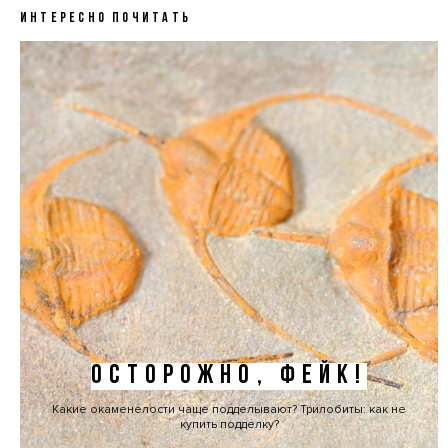
ИНТЕРЕСНО ПОЧИТАТЬ
ОСТОРОЖНО, ФЕЙК!
Какие окаменелости чаще подделывают? Трилобиты: как не
купить подделку?