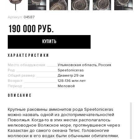
Артикул:
04587
190 000
КУПИТЬ
ХАРАКТЕРИСТИКИ
Место обнаружения:
Ульяновская область, Россия
Род:
Speetoniceras
Общий размер:
Диаметр 29 см
Возраст:
128-136 млн лет
Период:
Меловой
ОПИСАНИЕ
Крупные раковины аммонитов рода Speetoniceras
можно назвать одной из достопримечательностей
Поволжья. Когда-то в этих местах располагалось
мелководное Волжское море, протянувшееся через
Казахстан до самого океана Тетис. Головоногие
моллюски в его водах были обычными обитателями,