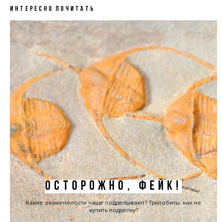
ИНТЕРЕСНО ПОЧИТАТЬ
ОСТОРОЖНО, ФЕЙК!
Какие окаменелости чаще подделывают? Трилобиты: как не
купить подделку?