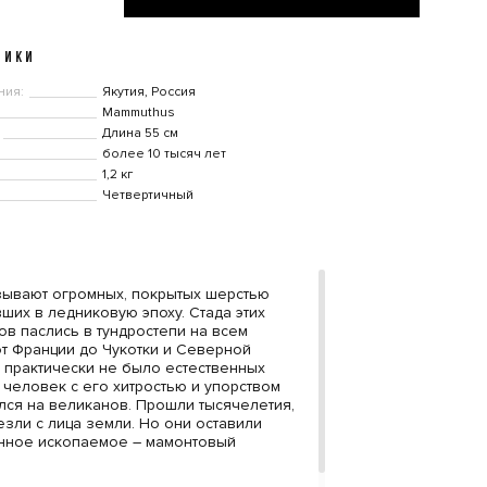
ТИКИ
ния:
Якутия, Россия
Mammuthus
Длина 55 см
более 10 тысяч лет
1,2 кг
Четвертичный
зывают огромных, покрытых шерстью
ших в ледниковую эпоху. Стада этих
ов паслись в тундростепи на всем
от Франции до Чукотки и Северной
х практически не было естественных
 человек с его хитростью и упорством
лся на великанов. Прошли тысячелетия,
езли с лица земли. Но они оставили
енное ископаемое – мамонтовый