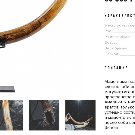
ХАРАКТЕРИС
Место обнаруже
Род:
Размер образца:
Возраст:
Вес образца:
Период:
ОПИСАНИЕ
Мамонтами на
слонов, обитав
могучих гигант
пространстве 
Америки. У ни
врагов, только
успешно охоти
и мамонты исч
после себя ц
бивень.