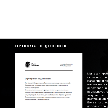
СЕРТИФИКАТ ПОДЛИННОСТИ
Мы гарантируе
окаменелосте
магазине, и п
подлинности к
представленн
препарируем с
закупаются то
поставщиков с
Более того, е
дополнительну