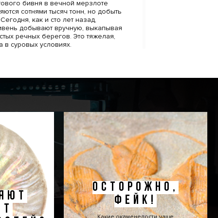
ового бивня в вечной мерзлоте
яются сотнями тысяч тонн, но добыть
 Сегодня, как и сто лет назад,
ивень добывают вручную, выкапывая
стых речных берегов. Это тяжелая,
а в суровых условиях.
 уникален, он имеет свой
вет, фактуру кости, изгиб, размеры.
кземпляров может достигать ста
олее. Как правило, мамонтовая кость
как материал для декоративных
е изготавливают шкатулки, статуэтки,
 инкрустируют наградное оружие.
ежденные бивни ценны и сами по себе,
кое украшение для интерьера.
ОСТОРОЖНО,
ЛЯЮТ
ФЕЙК!
СТ
Какие окаменелости чаще