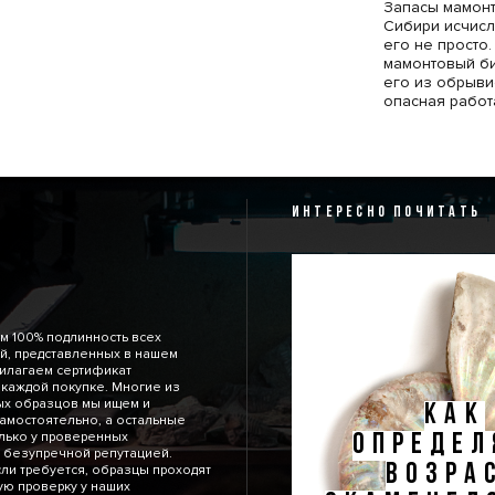
Запасы мамонт
Сибири исчисл
его не просто.
мамонтовый б
его из обрыви
опасная работ
Каждый бивень
неповторимый ц
Вес крупных э
килограмм и б
используется 
ИНТЕРЕСНО ПОЧИТАТЬ
изделий. Из не
украшения, ей
Целые, неповр
как экзотичес
м 100% подлинность всех
й, представленных в нашем
рилагаем сертификат
 каждой покупке. Многие из
ых образцов мы ищем и
КАК
амостоятельно, а остальные
лько у проверенных
ОПРЕДЕ
 безупречной репутацией.
ВОЗРА
сли требуется, образцы проходят
ю проверку у наших