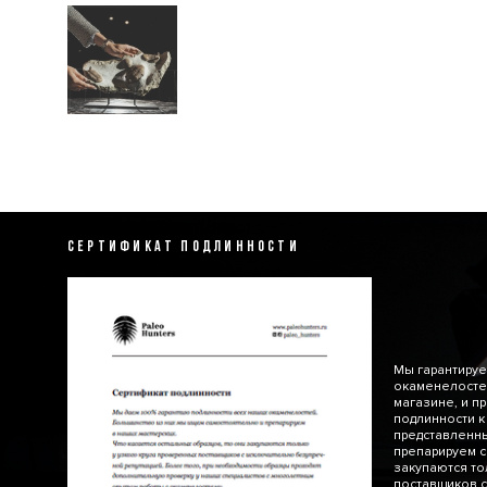
СЕРТИФИКАТ ПОДЛИННОСТИ
Мы гарантируе
окаменелосте
магазине, и п
подлинности к
представленн
препарируем с
закупаются то
поставщиков с