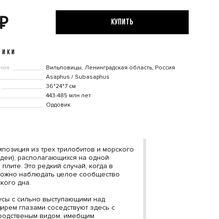
₽
КУПИТЬ
ТИКИ
ния:
Вильповицы, Ленинградская область, Россия
Asaphus / Subasaphus
36*24*7 см
443-485 млн лет
Ордовик
мпозиция из трех трилобитов и морского
идеи), располагающихся на одной
плите. Это редкий случай, когда в
можно наблюдать целое сообщество
кого дна.
усы с сильно выступающими над
ирем глазами соседствуют здесь с
родственым видом, имебщим