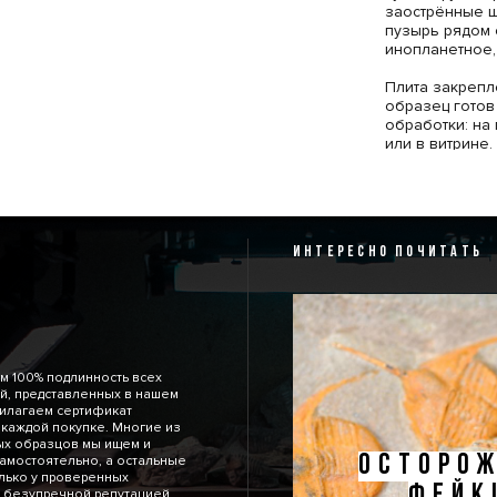
заострённые 
пузырь рядом с
инопланетное,
‎Плита закреп
образец гото
обработки: на
или в витрине.
ИНТЕРЕСНО ПОЧИТАТЬ
м 100% подлинность всех
й, представленных в нашем
рилагаем сертификат
 каждой покупке. Многие из
ых образцов мы ищем и
ОСТОРОЖ
амостоятельно, а остальные
лько у проверенных
ФЕЙК
 безупречной репутацией.