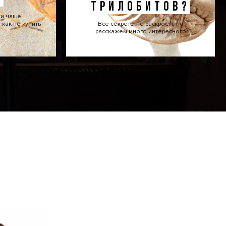
ТРИЛОБИТОВ?
ти чаще
как не купить
Все секреты не раскроем, но
расскажем много интересного