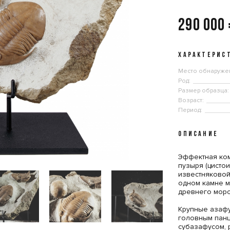
290 000
ХАРАКТЕРИС
Место обнаруже
Род:
Размер образца:
Возраст:
Период:
ОПИСАНИЕ
‎Эффектная ко
пузыря (цисто
известняковой 
одном камне 
древнего морс
‎Крупные азаф
головным панц
субазафусом, 