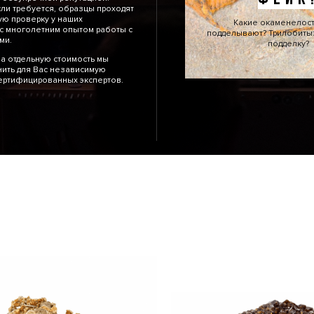
сли требуется, образцы проходят
ю проверку у наших
Какие окаменелос
с многолетним опытом работы с
подделывают? Трилобиты: 
тями.
подделку?
а отдельную стоимость мы
ить для Вас независимую
сертифицированных экспертов.