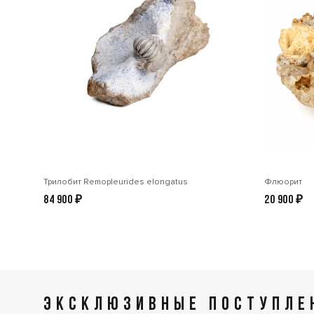
Трилобит Remopleurides elongatus
Флюорит
84 900
₽
20 900
₽
ЭКСКЛЮЗИВНЫЕ ПОСТУПЛЕН