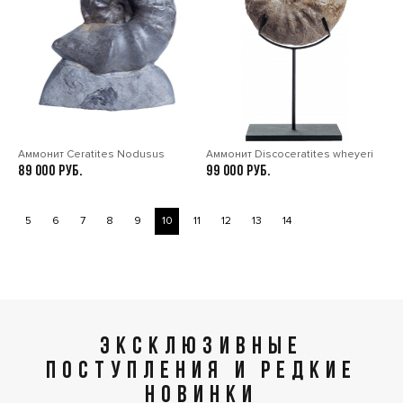
Аммонит Ceratites Nodusus
Аммонит Discoceratites wheyeri
89 000
99 000
5
6
7
8
9
10
11
12
13
14
ЭКСКЛЮЗИВНЫЕ
ПОСТУПЛЕНИЯ И РЕДКИЕ
НОВИНКИ