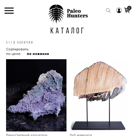
0
КАТАЛОГ
511 в наличии
Сортировать:
по цене
по новизне
Виноградный халцедон
Зуб мамонта