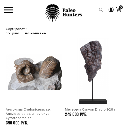
0
Сортировать:
по цене
по новизне
Аммониты Cheloniceras sp.,
Метеорит Canyon Diablo 926 г
Ancyloceras sp. и наутилус
249 000
Cymatoceras sp.
390 000