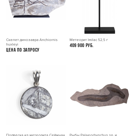
Скелет динозавра Anchiornis
Метеорит Imilac 52,5 г
huxleyi
409 900
Цена по запросу
Подвеска из метеорита Сеймчан
Рыбы Palaeorhynchus sp. и