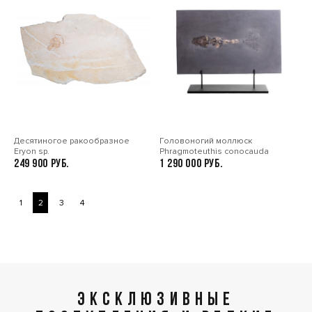
Десятиногое ракообразное
Головоногий моллюск
Eryon sp.
Phragmoteuthis conocauda
249 900
1 290 000
1
2
3
4
ЭКСКЛЮЗИВНЫЕ